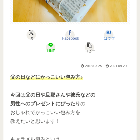
X
Facebook
はてブ
LINE
コピー
2018.03.25
2021.09.20
父の日などにかっこいい包み方♪
今回は
父の日や旦那さんや彼氏などの
男性へのプレゼントにぴったり
の
おしゃれでかっこいい包み方を
教えたいと思います！
キャラメル包みという