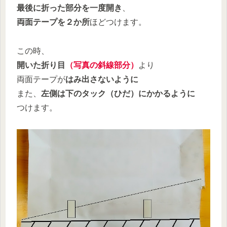
最後に折った部分を一度開き
、
両面テープを２か所
ほどつけます。
この時、
開いた折り目
（写真の斜線部分）
より
両面テープが
はみ出さないように
また、
左側は下のタック（ひだ）にかかるように
つけます。