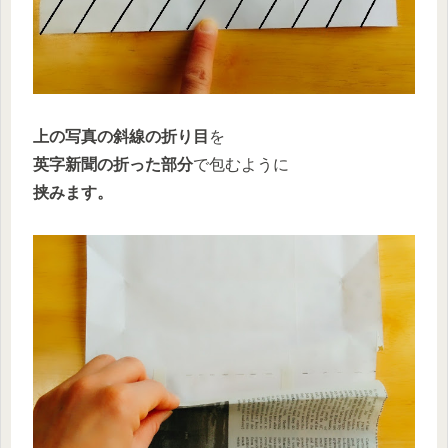
上の写真の斜線の折り目
を
英字新聞の折った部分
で包むように
挟みます。