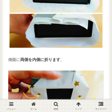
側面に
両側を内側に折ります
。
メニュー
ホーム
検索
トップ
サイドバー