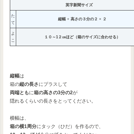
英字新聞サイズ
た
縦幅
+
高さの３分の２
×
２
て
よ
１０～1２㎝ほど（箱のサイズに合わせる）
こ
縦幅
は
箱の
縦の長さ
にプラスして
両端とも
に
箱の高さの3分の2
が
隠れるくらいの長さをとってください。
横幅は、
箱の横1周分
にタック（ひだ）を作るので、