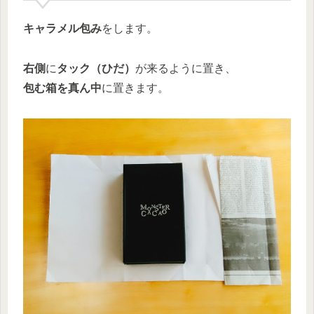
キャラメル包み
をします。
右側
に
タック（ひだ）
が来るように置き、
包む箱を真ん中
に置きます。