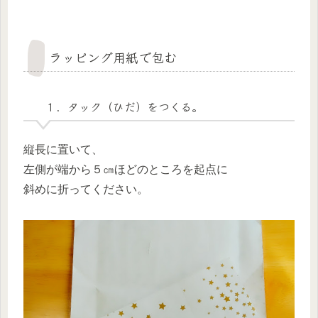
ラッピング用紙で包む
１．タック（ひだ）をつくる。
縦長に置いて、
左側が端から５㎝ほどのところを起点に
斜めに折ってください。